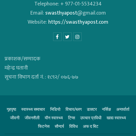
Telephone: + 977-01-5534234
Email:
swasthyapost
@gmail.com
Website:
https://swasthyapost.com
प्रकाशक/सम्पादक
महेन्द्र घतानी
सूचना विभाग दर्ता नं. : १८९२/ ०७६-७७
गृहपृष्ठ
स्वास्थ्य समाचार
भिडियाे
विचार/ब्लग
डाक्टर
नर्सिङ
अन्तर्वार्ता
जीवनी
जीवनशैली
याैन स्वास्थ्य
टिप्स
उपचार प्रविधी
खाद्य स्वास्थ्य
फिटनेस
साैन्दर्य
विविध
अफ द बिट