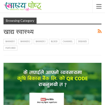
Browsing Category
खाद्य स्वास्थ्य
BANNER 1
BANNER 2
BANNER 3
BLOOD
CHANNEL
DISEASES
FEATURED