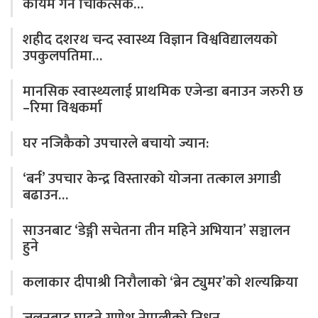
कायम गर्न चिकित्सक…
शहीद दशरथ चन्द स्वास्थ्य विज्ञान विश्वविद्यालयको
उपकुलपतिमा…
मानसिक स्वास्थ्यलाई प्राथमिक एजेन्डा बनाउन जरुरी छ
–रिमा विश्वकर्मा
घर नजिकैको उपचारले बचायो ज्यान:
‘बर्न’ उपचार केन्द्र विस्तारको योजना तत्काल अगाडी
बढाउन…
साउनबाट ‘डेङ्गी सचेतना तीन महिने अभियान’ सञ्चालन
हुने
कलाकार दीपाश्री निरौलाको ‘ब्रेन ट्युमर’को शल्यक्रिया
जलनबाट घाइते गणेश नेपालीको निधन