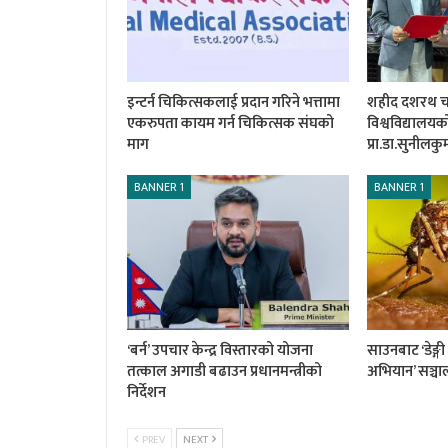
इन्टर्न चिकित्सकलाई प्रदान गरिने भत्तामा
शहीद दशरथ चन्द
एकरुपता कायम गर्न चिकित्सक संघको
विश्वविद्यालय
माग
प्रा.डा.सुनीलक
BANNER 1
BANNER 1
‘बर्न’ उपचार केन्द्र विस्तारको योजना
साउनबाट ‘डेङ्ग
तत्काल अगाडी बढाउन प्रधानमन्त्रीको
अभियान’ सञ्चाल
निर्देशन
PREV
NEXT