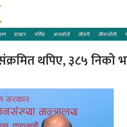
्लग
डाक्टर
नर्सिङ
अन्तर्वार्ता
जीवनी
जीवनशैली
य
संक्रमित थपिए, ३८५ निको 