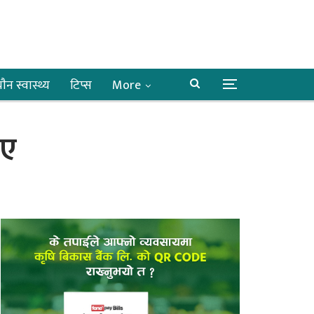
ाैन स्वास्थ्य
टिप्स
More
भए