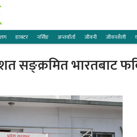
्लग
डाक्टर
नर्सिङ
अन्तर्वार्ता
जीवनी
जीवनशैली
य
रतिशत सङ्क्रमित भारतबाट फ