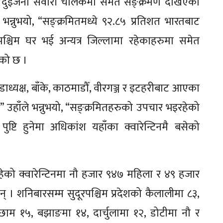
्मी र दुईजना सवारी चालकमा समेत सङ्क्रमण देखिएको
भन्नुभयो, “सङ्क्रमितमध्ये ९२.८५ प्रतिशत भारतबाट
रपश्चिम घर भई अन्यत्र जिल्लामा रहेकाहरुमा समेत
ेको छ ।
ाध्यक्ष, बाँके, काठमाडौँ, वीरगञ्ज र इटहरीबाट आएका
हाँले भन्नुभयो, “सङ्क्रमितहरुको उपचार भइरहेको
टि हुनेमा अधिकांश यहाँका क्वारेन्टिनमै बसेको
हेको क्वारेन्टिनमा नौ हजार ९४७ महिला र ४९ हजार
 । शनिबारसम्म सुदूरपश्चिम प्रदेशको कैलालीमा ८३,
 अछाम १५, बझाङमा १४, दार्चुलामा १२, डोटीमा नौ र