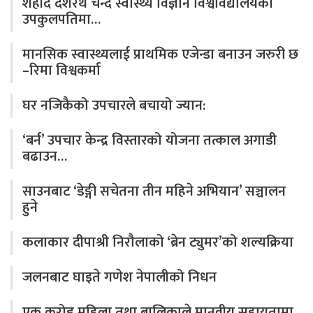
शहीद दशरथ चन्द स्वास्थ्य विज्ञान विश्वविद्यालयको
उपकुलपतिमा…
मानसिक स्वास्थ्यलाई प्राथमिक एजेन्डा बनाउन जरुरी छ
–रिमा विश्वकर्मा
घर नजिकैको उपचारले बचायो ज्यान:
‘बर्न’ उपचार केन्द्र विस्तारको योजना तत्काल अगाडी
बढाउन…
साउनबाट ‘डेङ्गी सचेतना तीन महिने अभियान’ सञ्चालन
हुने
कलाकार दीपाश्री निरौलाको ‘ब्रेन ट्युमर’को शल्यक्रिया
जलनबाट घाइते गणेश नेपालीको निधन
एक करोड महिला तथा बालिकाले मानवीय सहायतामा