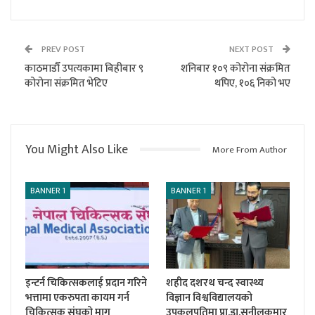
PREV POST
NEXT POST
काठमाडौँ उपत्यकामा बिहीबार ९
शनिबार १०९ कोरोना संक्रमित
कोरोना संक्रमित भेटिए
थपिए, १०६ निको भए
You Might Also Like
More From Author
BANNER 1
BANNER 1
इन्टर्न चिकित्सकलाई प्रदान गरिने
शहीद दशरथ चन्द स्वास्थ्य
भत्तामा एकरुपता कायम गर्न
विज्ञान विश्वविद्यालयको
चिकित्सक संघको माग
उपकुलपतिमा प्रा.डा.सुनीलकुमार