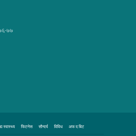
 ०७६-७७
्य स्वास्थ्य
फिटनेस
साैन्दर्य
विविध
अफ द बिट