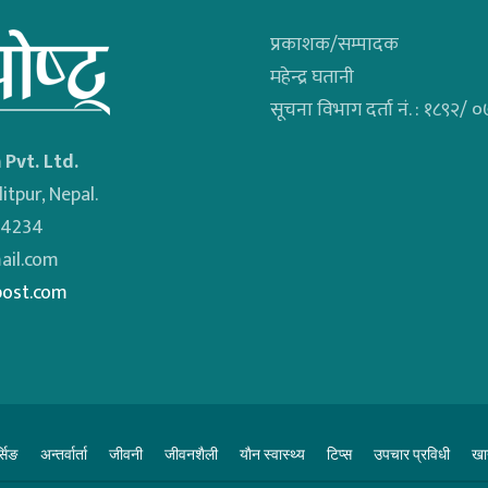
प्रकाशक/सम्पादक
महेन्द्र घतानी
सूचना विभाग दर्ता नं. : १८९२/
 Pvt. Ltd.
itpur, Nepal.
34234
il.com
post.com
्सिङ
अन्तर्वार्ता
जीवनी
जीवनशैली
याैन स्वास्थ्य
टिप्स
उपचार प्रविधी
खाद