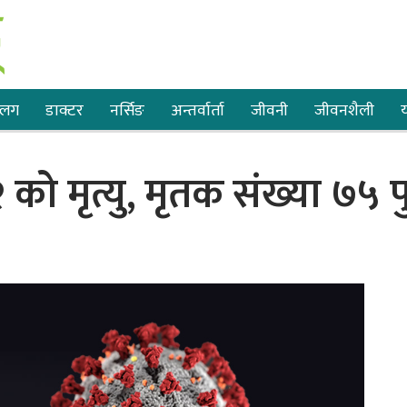
्लग
डाक्टर
नर्सिङ
अन्तर्वार्ता
जीवनी
जीवनशैली
य
 मृत्यु, मृतक संख्या ७५ पु