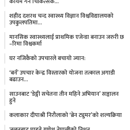
कायम गर्न चिकित्सक…
शहीद दशरथ चन्द स्वास्थ्य विज्ञान विश्वविद्यालयको
उपकुलपतिमा…
मानसिक स्वास्थ्यलाई प्राथमिक एजेन्डा बनाउन जरुरी छ
–रिमा विश्वकर्मा
घर नजिकैको उपचारले बचायो ज्यान:
‘बर्न’ उपचार केन्द्र विस्तारको योजना तत्काल अगाडी
बढाउन…
साउनबाट ‘डेङ्गी सचेतना तीन महिने अभियान’ सञ्चालन
हुने
कलाकार दीपाश्री निरौलाको ‘ब्रेन ट्युमर’को शल्यक्रिया
जलनबाट घाइते गणेश नेपालीको निधन