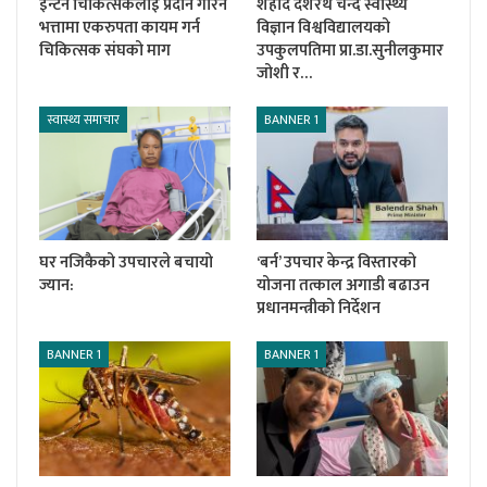
इन्टर्न चिकित्सकलाई प्रदान गरिने
शहीद दशरथ चन्द स्वास्थ्य
भत्तामा एकरुपता कायम गर्न
विज्ञान विश्वविद्यालयको
चिकित्सक संघको माग
उपकुलपतिमा प्रा.डा.सुनीलकुमार
जोशी र…
स्वास्थ्य समाचार
BANNER 1
घर नजिकैको उपचारले बचायो
‘बर्न’ उपचार केन्द्र विस्तारको
ज्यान:
योजना तत्काल अगाडी बढाउन
प्रधानमन्त्रीको निर्देशन
BANNER 1
BANNER 1