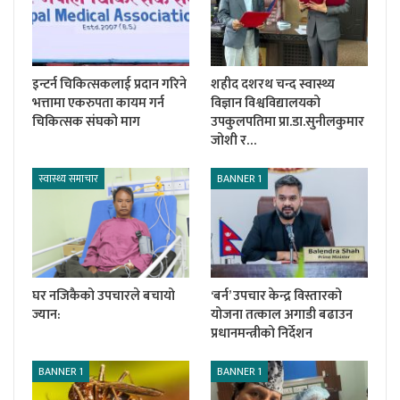
इन्टर्न चिकित्सकलाई प्रदान गरिने
शहीद दशरथ चन्द स्वास्थ्य
भत्तामा एकरुपता कायम गर्न
विज्ञान विश्वविद्यालयको
चिकित्सक संघको माग
उपकुलपतिमा प्रा.डा.सुनीलकुमार
जोशी र…
स्वास्थ्य समाचार
BANNER 1
घर नजिकैको उपचारले बचायो
‘बर्न’ उपचार केन्द्र विस्तारको
ज्यान:
योजना तत्काल अगाडी बढाउन
प्रधानमन्त्रीको निर्देशन
BANNER 1
BANNER 1