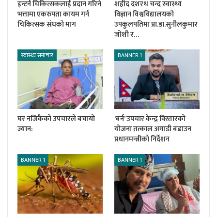
इन्टर्न चिकित्सकलाई प्रदान गरिने
शहीद दशरथ चन्द स्वास्थ्य
भत्तामा एकरुपता कायम गर्न
विज्ञान विश्वविद्यालयको
चिकित्सक संघको माग
उपकुलपतिमा प्रा.डा.सुनीलकुमार
जोशी र…
स्वास्थ्य समाचार
BANNER 1
घर नजिकैको उपचारले बचायो
‘बर्न’ उपचार केन्द्र विस्तारको
ज्यान:
योजना तत्काल अगाडी बढाउन
प्रधानमन्त्रीको निर्देशन
BANNER 1
BANNER 1