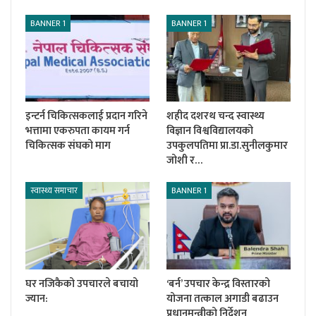
BANNER 1
BANNER 1
इन्टर्न चिकित्सकलाई प्रदान गरिने
शहीद दशरथ चन्द स्वास्थ्य
भत्तामा एकरुपता कायम गर्न
विज्ञान विश्वविद्यालयको
चिकित्सक संघको माग
उपकुलपतिमा प्रा.डा.सुनीलकुमार
जोशी र…
स्वास्थ्य समाचार
BANNER 1
घर नजिकैको उपचारले बचायो
‘बर्न’ उपचार केन्द्र विस्तारको
ज्यान:
योजना तत्काल अगाडी बढाउन
प्रधानमन्त्रीको निर्देशन