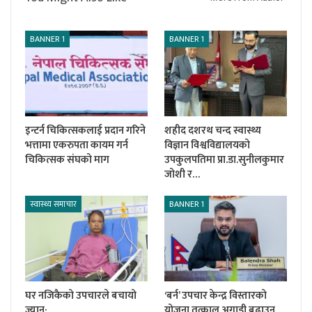
BANNER 1
BANNER 1
इन्टर्न चिकित्सकलाई प्रदान गरिने
शहीद दशरथ चन्द स्वास्थ्य
भत्तामा एकरुपता कायम गर्न
विज्ञान विश्वविद्यालयको
चिकित्सक संघको माग
उपकुलपतिमा प्रा.डा.सुनीलकुमार
जोशी र…
स्वास्थ्य समाचार
BANNER 1
घर नजिकैको उपचारले बचायो
‘बर्न’ उपचार केन्द्र विस्तारको
ज्यान:
योजना तत्काल अगाडी बढाउन