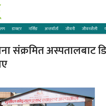
्लग
डाक्टर
नर्सिङ
अन्तर्वार्ता
जीवनी
जीवनशैली
य
ना संक्रमित अस्पतालबाट डि
भए