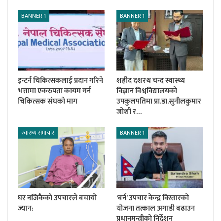
BANNER 1
BANNER 1
इन्टर्न चिकित्सकलाई प्रदान गरिने
शहीद दशरथ चन्द स्वास्थ्य
भत्तामा एकरुपता कायम गर्न
विज्ञान विश्वविद्यालयको
चिकित्सक संघको माग
उपकुलपतिमा प्रा.डा.सुनीलकुमार
जोशी र…
स्वास्थ्य समाचार
BANNER 1
घर नजिकैको उपचारले बचायो
‘बर्न’ उपचार केन्द्र विस्तारको
ज्यान:
योजना तत्काल अगाडी बढाउन
प्रधानमन्त्रीको निर्देशन