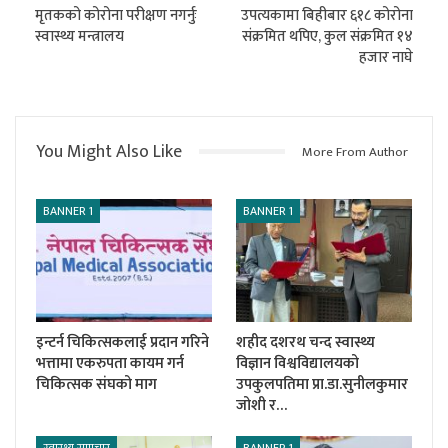
मृतकको कोरोना परीक्षण नगर्नुः
उपत्यकामा बिहीबार ६१८ कोरोना
स्वास्थ्य मन्त्रालय
संक्रमित थपिए, कुल संक्रमित १४
हजार नाघे
You Might Also Like
More From Author
BANNER 1
BANNER 1
इन्टर्न चिकित्सकलाई प्रदान गरिने
शहीद दशरथ चन्द स्वास्थ्य
भत्तामा एकरुपता कायम गर्न
विज्ञान विश्वविद्यालयको
चिकित्सक संघको माग
उपकुलपतिमा प्रा.डा.सुनीलकुमार
जोशी र…
स्वास्थ्य समाचार
BANNER 1