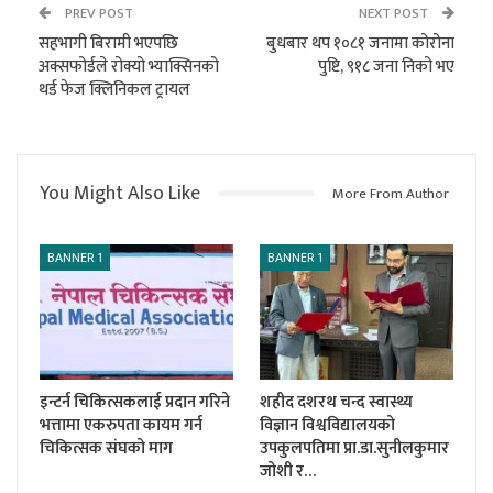
PREV POST
NEXT POST
सहभागी बिरामी भएपछि
बुधबार थप १०८१ जनामा कोरोना
अक्सफोर्डले रोक्यो भ्याक्सिनको
पुष्टि, ९१८ जना निको भए
थर्ड फेज क्लिनिकल ट्रायल
You Might Also Like
More From Author
BANNER 1
BANNER 1
इन्टर्न चिकित्सकलाई प्रदान गरिने
शहीद दशरथ चन्द स्वास्थ्य
भत्तामा एकरुपता कायम गर्न
विज्ञान विश्वविद्यालयको
चिकित्सक संघको माग
उपकुलपतिमा प्रा.डा.सुनीलकुमार
जोशी र…